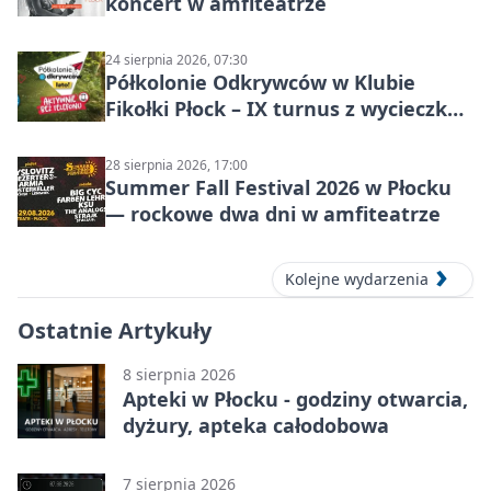
koncert w amfiteatrze
24 sierpnia 2026, 07:30
Półkolonie Odkrywców w Klubie
Fikołki Płock – IX turnus z wycieczką
do JuraParku Solec
28 sierpnia 2026, 17:00
Summer Fall Festival 2026 w Płocku
— rockowe dwa dni w amfiteatrze
Kolejne wydarzenia
Ostatnie Artykuły
8 sierpnia 2026
Apteki w Płocku - godziny otwarcia,
dyżury, apteka całodobowa
7 sierpnia 2026