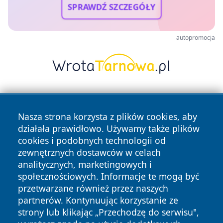
SPRAWDŹ SZCZEGÓŁY
autopromocja
Nasza strona korzysta z plików cookies, aby
działała prawidłowo. Używamy także plików
cookies i podobnych technologii od
zewnętrznych dostawców w celach
Copyright © 2026 wiadomosciplock.pl Wszystkie prawa
analitycznych, marketingowych i
zastrzeżone.
społecznościowych. Informacje te mogą być
przetwarzane również przez naszych
partnerów. Kontynuując korzystanie ze
Polityka
Polityka
News
Autorzy
strony lub klikając „Przechodzę do serwisu",
Prywatności
Cookies