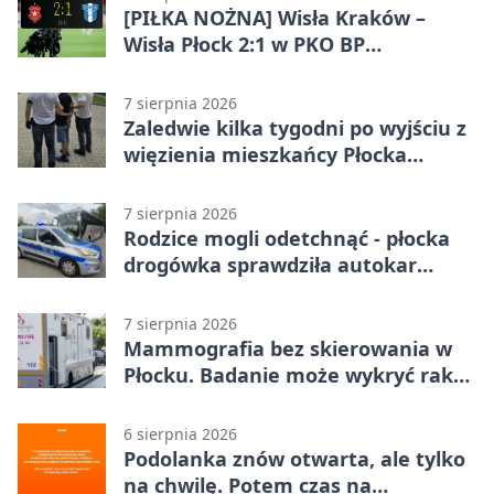
[PIŁKA NOŻNA] Wisła Kraków –
Wisła Płock 2:1 w PKO BP
Ekstraklasie. Gospodarze
rozstrzygnęli mecz przed przerwą
7 sierpnia 2026
Zaledwie kilka tygodni po wyjściu z
więzienia mieszkańcy Płocka
zatrzymali włamywacza
7 sierpnia 2026
Rodzice mogli odetchnąć - płocka
drogówka sprawdziła autokar
dzieci
7 sierpnia 2026
Mammografia bez skierowania w
Płocku. Badanie może wykryć raka,
zanim pojawią się objawy
6 sierpnia 2026
Podolanka znów otwarta, ale tylko
na chwilę. Potem czas na