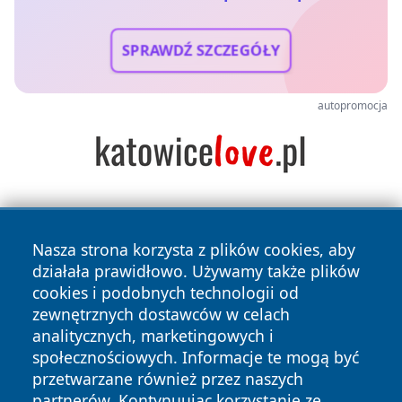
SPRAWDŹ SZCZEGÓŁY
autopromocja
Nasza strona korzysta z plików cookies, aby
działała prawidłowo. Używamy także plików
cookies i podobnych technologii od
zewnętrznych dostawców w celach
Copyright © 2026 wiadomosciplock.pl Wszystkie prawa
analitycznych, marketingowych i
zastrzeżone.
społecznościowych. Informacje te mogą być
przetwarzane również przez naszych
partnerów. Kontynuując korzystanie ze
Polityka
Polityka