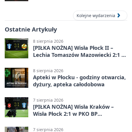
Kolejne wydarzenia
Ostatnie Artykuły
8 sierpnia 2026
[PIŁKA NOŻNA] Wisła Płock II –
Lechia Tomaszów Mazowiecki 2:1 w
Betclic 3. Lidze Grupa 1 (Grupa I)
8 sierpnia 2026
Apteki w Płocku - godziny otwarcia,
dyżury, apteka całodobowa
7 sierpnia 2026
[PIŁKA NOŻNA] Wisła Kraków –
Wisła Płock 2:1 w PKO BP
Ekstraklasie. Gospodarze
rozstrzygnęli mecz przed przerwą
7 sierpnia 2026