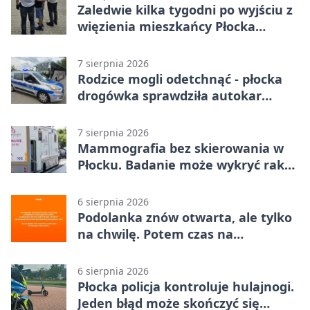
Zaledwie kilka tygodni po wyjściu z
więzienia mieszkańcy Płocka
zatrzymali włamywacza
7 sierpnia 2026
Rodzice mogli odetchnąć - płocka
drogówka sprawdziła autokar
dzieci
7 sierpnia 2026
Mammografia bez skierowania w
Płocku. Badanie może wykryć raka,
zanim pojawią się objawy
6 sierpnia 2026
Podolanka znów otwarta, ale tylko
na chwilę. Potem czas na
Jagiellonkę
6 sierpnia 2026
Płocka policja kontroluje hulajnogi.
Jeden błąd może skończyć się