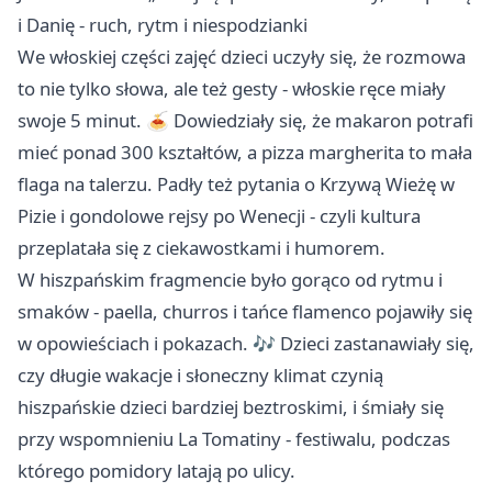
i Danię - ruch, rytm i niespodzianki
We włoskiej części zajęć dzieci uczyły się, że rozmowa
to nie tylko słowa, ale też gesty - włoskie ręce miały
swoje 5 minut. 🍝 Dowiedziały się, że makaron potrafi
mieć ponad 300 kształtów, a pizza margherita to mała
flaga na talerzu. Padły też pytania o Krzywą Wieżę w
Pizie i gondolowe rejsy po Wenecji - czyli kultura
przeplatała się z ciekawostkami i humorem.
W hiszpańskim fragmencie było gorąco od rytmu i
smaków - paella, churros i tańce flamenco pojawiły się
w opowieściach i pokazach. 🎶 Dzieci zastanawiały się,
czy długie wakacje i słoneczny klimat czynią
hiszpańskie dzieci bardziej beztroskimi, i śmiały się
przy wspomnieniu La Tomatiny - festiwalu, podczas
którego pomidory latają po ulicy.