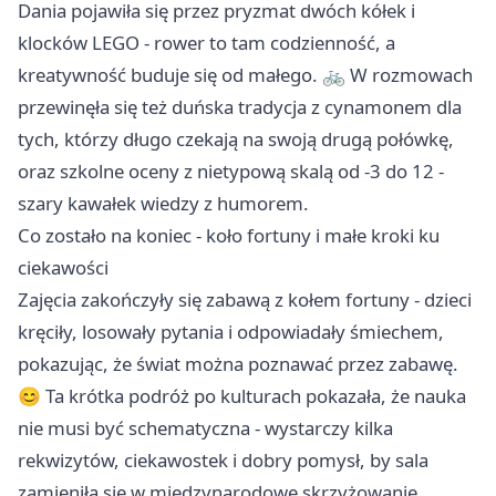
Dania pojawiła się przez pryzmat dwóch kółek i
klocków LEGO - rower to tam codzienność, a
kreatywność buduje się od małego. 🚲 W rozmowach
przewinęła się też duńska tradycja z cynamonem dla
tych, którzy długo czekają na swoją drugą połówkę,
oraz szkolne oceny z nietypową skalą od -3 do 12 -
szary kawałek wiedzy z humorem.
Co zostało na koniec - koło fortuny i małe kroki ku
ciekawości
Zajęcia zakończyły się zabawą z kołem fortuny - dzieci
kręciły, losowały pytania i odpowiadały śmiechem,
pokazując, że świat można poznawać przez zabawę.
😊 Ta krótka podróż po kulturach pokazała, że nauka
nie musi być schematyczna - wystarczy kilka
rekwizytów, ciekawostek i dobry pomysł, by sala
zamieniła się w międzynarodowe skrzyżowanie