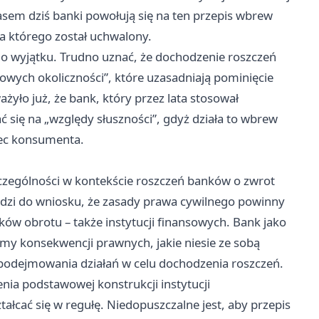
sem dziś banki powołują się na ten przepis wbrew
la którego został uchwalony.
go wyjątku. Trudno uznać, że dochodzenie roszczeń
owych okoliczności”, które uzasadniają pominięcie
żyło już, że bank, który przez lata stosował
się na „względy słuszności”, gdyż działa to wbrew
bec konsumenta.
czególności w kontekście roszczeń banków o zwrot
dzi do wniosku, że zasady prawa cywilnego powinny
ków obrotu – także instytucji finansowych. Bank jako
my konsekwencji prawnych, jakie niesie ze sobą
podejmowania działań w celu dochodzenia roszczeń.
ia podstawowej konstrukcji instytucji
ałcać się w regułę. Niedopuszczalne jest, aby przepis