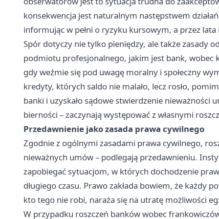
obserwatorów jest to sytuacja trudna do zaakceptowa
konsekwencja jest naturalnym następstwem działań
informując w pełni o ryzyku kursowym, a przez lata
Spór dotyczy nie tylko pieniędzy, ale także zasady
podmiotu profesjonalnego, jakim jest bank, wobec
gdy weźmie się pod uwagę moralny i społeczny wymia
kredyty, których saldo nie malało, lecz rosło, pomi
banki i uzyskało sądowe stwierdzenie nieważności u
bierności – zaczynają występować z własnymi roszc
Przedawnienie jako zasada prawa cywilnego
Zgodnie z ogólnymi zasadami prawa cywilnego, rosz
nieważnych umów – podlegają przedawnieniu. Instyt
zapobiegać sytuacjom, w których dochodzenie praw
długiego czasu. Prawo zakłada bowiem, że każdy po
kto tego nie robi, naraża się na utratę możliwości
W przypadku roszczeń banków wobec frankowiczów c