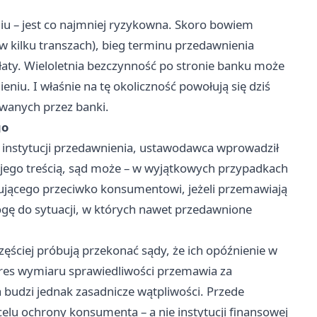
iu – jest co najmniej ryzykowna. Skoro bowiem
w kilku transzach), bieg terminu przedawnienia
płaty. Wieloletnia bezczynność po stronie banku może
niu. I właśnie na tę okoliczność powołują się dziś
wanych przez banki.
go
 instytucji przedawnienia, ustawodawca wprowadził
 z jego treścią, sąd może – w wyjątkowych przypadkach
gującego przeciwko konsumentowi, jeżeli przemawiają
gę do sytuacji, w których nawet przedawnione
zęściej próbują przekonać sądy, że ich opóźnienie w
eres wymiaru sprawiedliwości przemawia za
budzi jednak zasadnicze wątpliwości. Przede
celu ochrony konsumenta – a nie instytucji finansowej