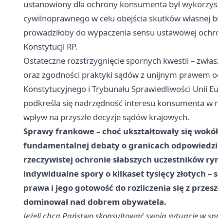
ustanowiony dla ochrony konsumenta był wykorzysty
cywilnoprawnego w celu obejścia skutków własnej b
prowadziłoby do wypaczenia sensu ustawowej ochron
Konstytucji RP.
Ostateczne rozstrzygnięcie spornych kwestii – zwłasz
oraz zgodności praktyki sądów z unijnym prawem 
Konstytucyjnego i Trybunału Sprawiedliwości Unii E
podkreśla się nadrzędność interesu konsumenta w rel
wpływ na przyszłe decyzje sądów krajowych.
Sprawy frankowe – choć ukształtowały się wokół
fundamentalnej debaty o granicach odpowiedzia
rzeczywistej ochronie słabszych uczestników ry
indywidualne spory o kilkaset tysięcy złotych – 
prawa i jego gotowość do rozliczenia się z przesz
dominował nad dobrem obywatela.
Jeżeli chcą Państwo skonsultować swoją sytuację w s