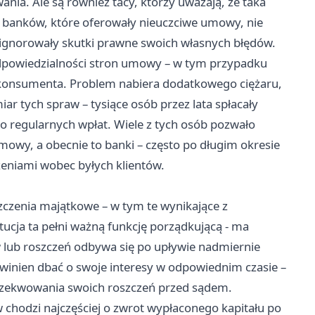
nia. Ale są również tacy, którzy uważają, że taka
 banków, które oferowały nieuczciwe umowy, nie
 ignorowały skutki prawne swoich własnych błędów.
 odpowiedzialności stron umowy – w tym przypadku
 konsumenta. Problem nabiera dodatkowego ciężaru,
r tych spraw – tysiące osób przez lata spłacały
mo regularnych wpłat. Wiele z tych osób pozwało
mowy, a obecnie to banki – często po długim okresie
zeniami wobec byłych klientów.
czenia majątkowe – w tym te wynikające z
ucja ta pełni ważną funkcję porządkującą - ma
 lub roszczeń odbywa się po upływie nadmiernie
winien dbać o swoje interesy w odpowiednim czasie –
 egzekwowania swoich roszczeń przed sądem.
hodzi najczęściej o zwrot wypłaconego kapitału po