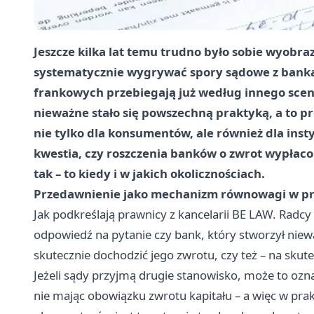
Jeszcze kilka lat temu trudno było sobie wyobra
systematycznie wygrywać spory sądowe z banka
frankowych przebiegają już według innego sce
nieważne stało się powszechną praktyką, a to 
nie tylko dla konsumentów, ale również dla inst
kwestia, czy roszczenia banków o zwrot wypłaco
tak – to kiedy i w jakich okolicznościach.
Przedawnienie jako mechanizm równowagi w p
Jak podkreślają prawnicy z kancelarii
BE LAW. Radcy
odpowiedź na pytanie czy bank, który stworzył niew
skutecznie dochodzić jego zwrotu, czy też – na skut
Jeżeli sądy przyjmą drugie stanowisko, może to ozn
nie mając obowiązku zwrotu kapitału – a więc w pra