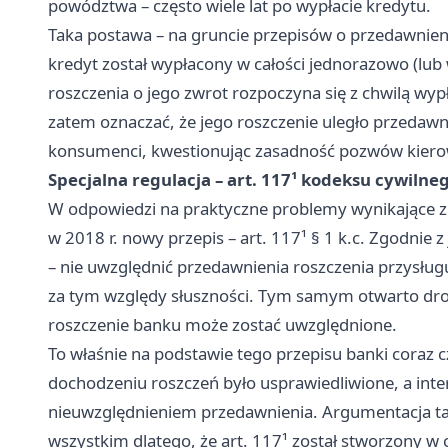
powództwa – często wiele lat po wypłacie kredytu.
Taka postawa – na gruncie przepisów o przedawnien
kredyt został wypłacony w całości jednorazowo (lub 
roszczenia o jego zwrot rozpoczyna się z chwilą wy
zatem oznaczać, że jego roszczenie uległo przedawnie
konsumenci, kwestionując zasadność pozwów kiero
Specjalna regulacja – art. 117¹ kodeksu cywilne
W odpowiedzi na praktyczne problemy wynikające z
w 2018 r. nowy przepis – art. 117¹ § 1 k.c. Zgodnie
– nie uwzględnić przedawnienia roszczenia przysłu
za tym względy słuszności. Tym samym otwarto dro
roszczenie banku może zostać uwzględnione.
To właśnie na podstawie tego przepisu banki coraz c
dochodzeniu roszczeń było usprawiedliwione, a int
nieuwzględnieniem przedawnienia. Argumentacja ta 
wszystkim dlatego, że art. 117¹ został stworzony w 