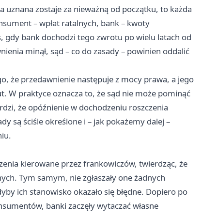
uznana zostaje za nieważną od początku, to każda
nsument – wpłat ratalnych, bank – kwoty
 gdy bank dochodzi tego zwrotu po wielu latach od
ienia minął, sąd – co do zasady – powinien oddalić
go, że przedawnienie następuje z mocy prawa, a jego
zut. W praktyce oznacza to, że sąd nie może pominąć
rdzi, że opóźnienie w dochodzeniu roszczenia
y są ściśle określone i – jak pokażemy dalej –
iu.
czenia kierowane przez frankowiczów, twierdząc, że
nych. Tym samym, nie zgłaszały one żadnych
yby ich stanowisko okazało się błędne. Dopiero po
onsumentów, banki zaczęły wytaczać własne