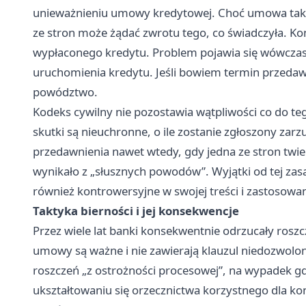
unieważnieniu umowy kredytowej. Choć umowa taka 
ze stron może żądać zwrotu tego, co świadczyła. Ko
wypłaconego kredytu. Problem pojawia się wówczas,
uruchomienia kredytu. Jeśli bowiem termin przedawn
powództwo.
Kodeks cywilny nie pozostawia wątpliwości co do te
skutki są nieuchronne, o ile zostanie zgłoszony zar
przedawnienia nawet wtedy, gdy jedna ze stron twie
wynikało z „słusznych powodów”. Wyjątki od tej zasad
również kontrowersyjne w swojej treści i zastosowan
Taktyka bierności i jej konsekwencje
Przez wiele lat banki konsekwentnie odrzucały rosz
umowy są ważne i nie zawierają klauzul niedozwolo
roszczeń „z ostrożności procesowej”, na wypadek gd
ukształtowaniu się orzecznictwa korzystnego dla k