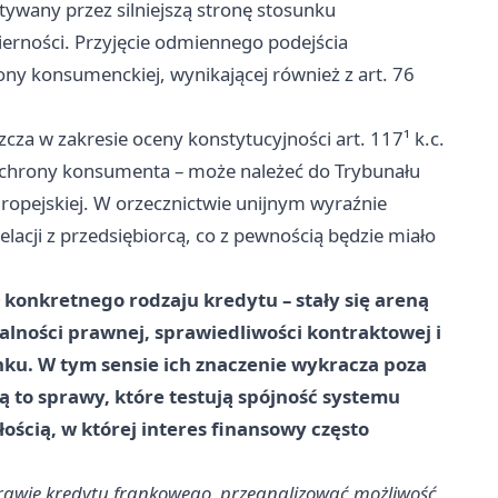
wany przez silniejszą stronę stosunku
ierności. Przyjęcie odmiennego podejścia
y konsumenckiej, wynikającej również z art. 76
cza w zakresie oceny konstytucyjności art. 117¹ k.c.
ochrony konsumenta – może należeć do Trybunału
uropejskiej. W orzecznictwie unijnym wyraźnie
acji z przedsiębiorcą, co z pewnością będzie miało
 konkretnego rodzaju kredytu – stały się areną
lności prawnej, sprawiedliwości kontraktowej i
nku. W tym sensie ich znaczenie wykracza poza
są to sprawy, które testują spójność systemu
łością, w której interes finansowy często
prawie kredytu frankowego, przeanalizować możliwość