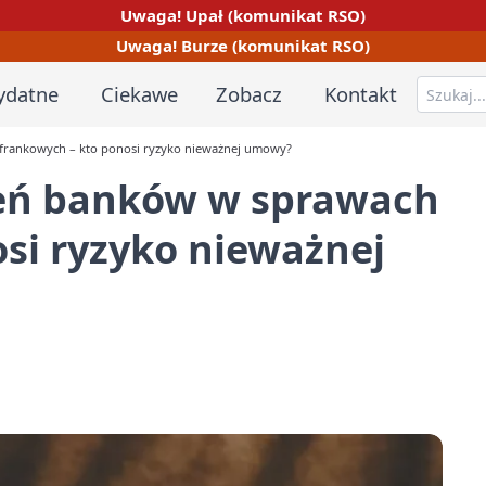
Uwaga! Upał (komunikat RSO)
Uwaga! Burze (komunikat RSO)
ydatne
Ciekawe
Zobacz
Kontakt
frankowych – kto ponosi ryzyko nieważnej umowy?
zeń banków w sprawach
si ryzyko nieważnej