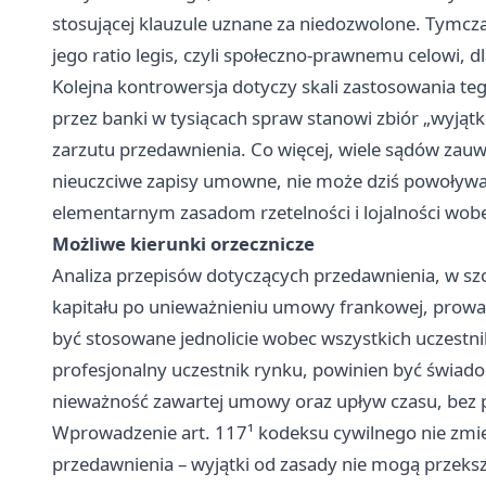
stosującej klauzule uznane za niedozwolone. Tymcza
jego ratio legis, czyli społeczno-prawnemu celowi, d
Kolejna kontrowersja dotyczy skali zastosowania te
przez banki w tysiącach spraw stanowi zbiór „wyjątk
zarzutu przedawnienia. Co więcej, wiele sądów zauwa
nieuczciwe zapisy umowne, nie może dziś powoływać 
elementarnym zasadom rzetelności i lojalności wo
Możliwe kierunki orzecznicze
Analiza przepisów dotyczących przedawnienia, w sz
kapitału po unieważnieniu umowy frankowej, prowa
być stosowane jednolicie wobec wszystkich uczestni
profesjonalny uczestnik rynku, powinien być świado
nieważność zawartej umowy oraz upływ czasu, bez 
Wprowadzenie art. 117¹ kodeksu cywilnego nie zmien
przedawnienia – wyjątki od zasady nie mogą przekszt