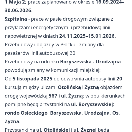
1 Maja 2
; prace zaplanowano w okresie
16.09.2024–
30.06.2026
.
Szpitalna
- prace w pasie drogowym związane z
przyłączami energetycznymi i przebudową linii
napowietrznej w dniach
24.11.2025–15.01.2026
.
Przebudowy i objazdy w Płocku - zmiany dla
pasażerów linii autobusowej 20
Przebudowy na odcinku
Boryszewska - Urodzajna
powodują zmiany w komunikacji miejskiej:
Od
5 listopada 2025
do odwołania autobusy linii
20
kursują między ulicami
Otolińską
i
Żyzną
objazdem
drogą wojewódzką
567
i
ul. Żyzną
; w obu kierunkach
pomijane będą przystanki na
ul. Boryszewskiej
:
rondo Osieckiego
,
Boryszewska
,
Urodzajna
,
Os.
Żyzna
.
Przystanki na
ul. Otolińskiej
i
ul. Żyznej
będą