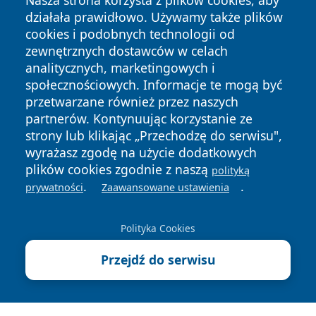
Nasza strona korzysta z plików cookies, aby
działała prawidłowo. Używamy także plików
cookies i podobnych technologii od
zewnętrznych dostawców w celach
analitycznych, marketingowych i
Copyright © 2026 wiadomosciplock.pl Wszystkie prawa
społecznościowych. Informacje te mogą być
zastrzeżone.
przetwarzane również przez naszych
partnerów. Kontynuując korzystanie ze
strony lub klikając „Przechodzę do serwisu",
Polityka
Polityka
News
Autorzy
wyrażasz zgodę na użycie dodatkowych
Prywatności
Cookies
plików cookies zgodnie z naszą
polityką
.
.
prywatności
Zaawansowane ustawienia
Polityka Cookies
Przejdź do serwisu