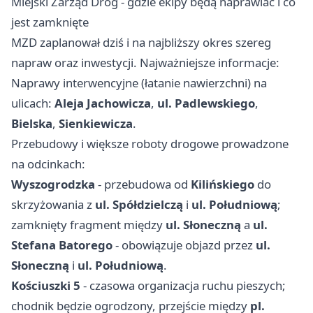
Miejski Zarząd Dróg - gdzie ekipy będą naprawiać i co
jest zamknięte
MZD zaplanował dziś i na najbliższy okres szereg
napraw oraz inwestycji. Najważniejsze informacje:
Naprawy interwencyjne (łatanie nawierzchni) na
ulicach:
Aleja Jachowicza
,
ul. Padlewskiego
,
Bielska
,
Sienkiewicza
.
Przebudowy i większe roboty drogowe prowadzone
na odcinkach:
Wyszogrodzka
- przebudowa od
Kilińskiego
do
skrzyżowania z
ul. Spółdzielczą
i
ul. Południową
;
zamknięty fragment między
ul. Słoneczną
a
ul.
Stefana Batorego
- obowiązuje objazd przez
ul.
Słoneczną
i
ul. Południową
.
Kościuszki 5
- czasowa organizacja ruchu pieszych;
chodnik będzie ogrodzony, przejście między
pl.