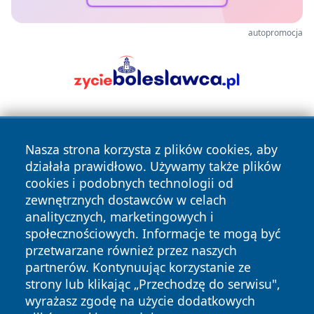
autopromocja
Nasza strona korzysta z plików cookies, aby
działała prawidłowo. Używamy także plików
cookies i podobnych technologii od
zewnętrznych dostawców w celach
Copyright © 2026 wiadomosciplock.pl Wszystkie prawa
analitycznych, marketingowych i
zastrzeżone.
społecznościowych. Informacje te mogą być
przetwarzane również przez naszych
partnerów. Kontynuując korzystanie ze
Polityka
Polityka
News
Autorzy
strony lub klikając „Przechodzę do serwisu",
Prywatności
Cookies
wyrażasz zgodę na użycie dodatkowych