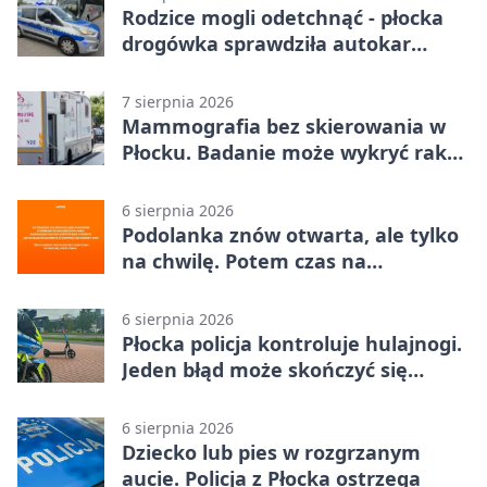
Rodzice mogli odetchnąć - płocka
drogówka sprawdziła autokar
dzieci
7 sierpnia 2026
Mammografia bez skierowania w
Płocku. Badanie może wykryć raka,
zanim pojawią się objawy
6 sierpnia 2026
Podolanka znów otwarta, ale tylko
na chwilę. Potem czas na
Jagiellonkę
6 sierpnia 2026
Płocka policja kontroluje hulajnogi.
Jeden błąd może skończyć się
tragedią
6 sierpnia 2026
Dziecko lub pies w rozgrzanym
aucie. Policja z Płocka ostrzega