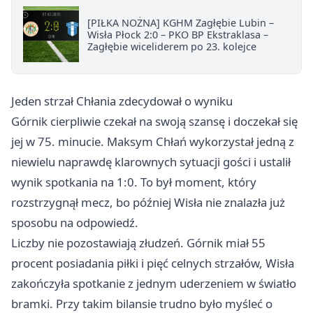
[PIŁKA NOŻNA] KGHM Zagłębie Lubin –
Wisła Płock 2:0 – PKO BP Ekstraklasa –
Zagłębie wiceliderem po 23. kolejce
Jeden strzał Chłania zdecydował o wyniku
Górnik cierpliwie czekał na swoją szansę i doczekał się
jej w 75. minucie. Maksym Chłań wykorzystał jedną z
niewielu naprawdę klarownych sytuacji gości i ustalił
wynik spotkania na 1:0. To był moment, który
rozstrzygnął mecz, bo później Wisła nie znalazła już
sposobu na odpowiedź.
Liczby nie pozostawiają złudzeń. Górnik miał 55
procent posiadania piłki i pięć celnych strzałów, Wisła
zakończyła spotkanie z jednym uderzeniem w światło
bramki. Przy takim bilansie trudno było myśleć o