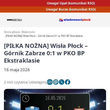
Uwaga! Upał (komunikat RSO)
Uwaga! Burze (komunikat RSO)
MENU
Strona główna
Wiadomości
[PIŁKA NOŻNA] Wisła Płock – Górnik Zabrze 0:1 w PKO BP Ekstraklasie
[PIŁKA NOŻNA] Wisła Płock –
Górnik Zabrze 0:1 w PKO BP
Ekstraklasie
16 maja 2026
2 min czytania
Udostępnij