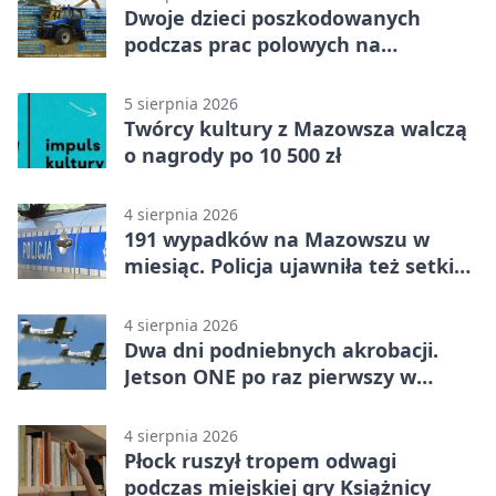
Dwoje dzieci poszkodowanych
podczas prac polowych na
Mazowszu - służby interweniowały
5 sierpnia 2026
Twórcy kultury z Mazowsza walczą
o nagrody po 10 500 zł
4 sierpnia 2026
191 wypadków na Mazowszu w
miesiąc. Policja ujawniła też setki
pijanych kierowców
4 sierpnia 2026
Dwa dni podniebnych akrobacji.
Jetson ONE po raz pierwszy w
Płocku
4 sierpnia 2026
Płock ruszył tropem odwagi
podczas miejskiej gry Książnicy