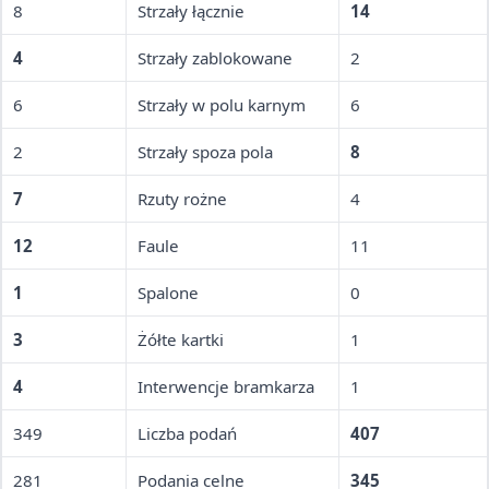
8
Strzały łącznie
14
4
Strzały zablokowane
2
6
Strzały w polu karnym
6
2
Strzały spoza pola
8
7
Rzuty rożne
4
12
Faule
11
1
Spalone
0
3
Żółte kartki
1
4
Interwencje bramkarza
1
349
Liczba podań
407
281
Podania celne
345